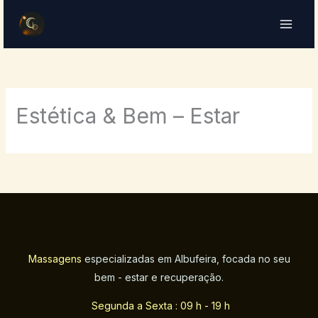
Skip
to
content
Estética & Bem – Estar
Massagens
especializadas em Albufeira, focada no seu
bem - estar e recuperação.
Segunda a Sexta : 09 h - 19 h